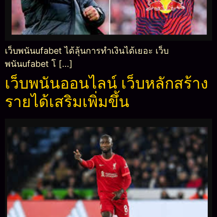
เว็บพนันufabet ได้ลุ้นการทำเงินได้เยอะ เว็บ
พนันufabet โ […]
เว็บพนันออนไลน์ เว็บหลักสร้าง
รายได้เสริมเพิ่มขึ้น