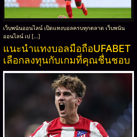
เว็บพนันออนไลน์ เปิดแทงบอลครบทุกตลาด เว็บพนัน
ออนไลน์ เป […]
แนะนำแทงบอลมือถือUFABET
เลือกลงทุนกับเกมที่คุณชื่นชอบ