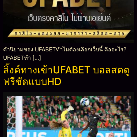
คำนิยามของ UFABETทำไมต้องเลือกเว็บนี้ คืออะไร?
UFABETทำ […]
ลิ้งค์ทางเข้าUFABET บอลสดดู
ฟรีชัดแบบHD