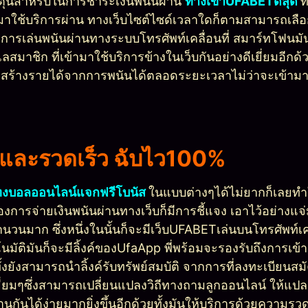
ตุนี้สำหรับในการชำระเงินพนันผ่าน
ทางเข้า
UFABETีดีสุด
ท
ข้ามาใช้บริการผ่าน ทางเว็บไซต์ไซด์เวลาใดก็ตามสามารถเลือ
การเล่นพนันผ่านทางระบบโทรศัพท์เคลื่อนที่ สมาร์ทโฟนมันเป
ลสมาชิก ที่เข้ามาใช้บริการข้างในเว็บกันอย่างดีเยี่ยมอีกด
ิก สร้างรายได้จากการพนันได้ตลอดระยะเวลาไม่ว่าจะเข้ามา
ละรวดเร็ว ฉับไว100%
งบอลออนไลน์แจกฟรีโบนัส
ในแบบต่างๆได้ไม่ยากก็เลยทำ
องการจ่ายเงินพนันผ่านทางเว็บก็มีการชี้แจง เอาไว้อย่างแ
มาก ซึ่งหนึ่งในนั้นก็จะมีเว็บUFABETเล่นบนโทรศัพท์เคลื่อน
โนมัติมันก็จะมีลิ้งค์ของUfaApp พี่พร้อมจะรองรับถึงการเข้า
ั้งยังสามารถนำลิ้งค์รับทรัพย์สมบัติ จากการที่ลงทะเบ
ดีเยี่ยมๆซึ่งสามารถเปลี่ยนแปลงวิถีทางถามลูกออนไลน์ ให้แปล
้งานกันได้ง่ายมากยิ่งขึ้นอีกด้วยทั้งมันให้บริการด้วยความร