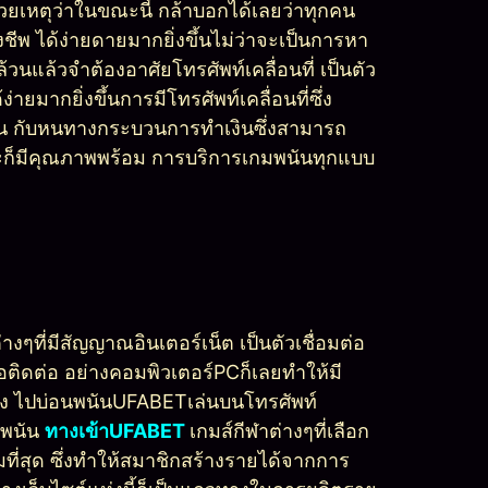
้วยเหตุว่าในขณะนี้ กล้าบอกได้เลยว่าทุกคน
 ได้ง่ายดายมากยิ่งขึ้นไม่ว่าจะเป็นการหา
แล้วจำต้องอาศัยโทรศัพท์เคลื่อนที่ เป็นตัว
ายมากยิ่งขึ้นการมีโทรศัพท์เคลื่อนที่ซึ่ง
ลิน กับหนทางกระบวนการทำเงินซึ่งสามารถ
ละก็มีคุณภาพพร้อม การบริการเกมพนันทุกแบบ
างๆที่มีสัญญาณอินเตอร์เน็ต เป็นตัวเชื่อมต่อ
ือติดต่อ อย่างคอมพิวเตอร์PCก็เลยทำให้มี
ทาง ไปบ่อนพนันUFABETเล่นบนโทรศัพท์
นพนัน
ทางเข้า
UFABET
เกมส์กีฬาต่างๆที่เลือก
มที่สุด ซึ่งทำให้สมาชิกสร้างรายได้จากการ