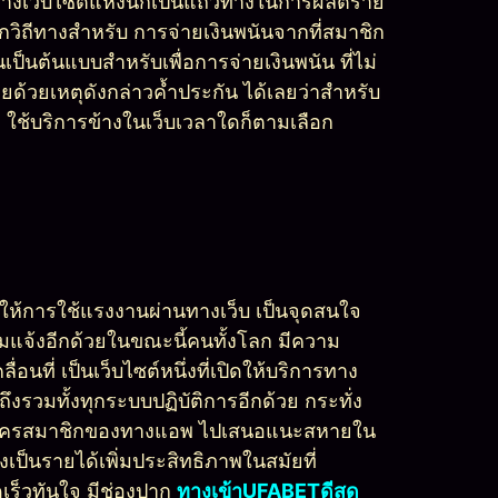
างเว็บไซต์แห่งนี้ก็เป็นแถวทางในการผลิตราย
กวิถีทางสำหรับ การจ่ายเงินพนันจากที่สมาชิก
็นต้นแบบสำหรับเพื่อการจ่ายเงินพนัน ที่ไม่
้วยด้วยเหตุดังกล่าวค้ำประกัน ได้เลยว่าสำหรับ
 ใช้บริการข้างในเว็บเวลาใดก็ตามเลือก
ให้การใช้แรงงานผ่านทางเว็บ เป็นจุดสนใจ
จ่มแจ้งอีกด้วยในขณะนี้คนทั้งโลก มีความ
ที่ เป็นเว็บไซต์หนึ่งที่เปิดให้บริการทาง
ถึงรวมทั้งทุกระบบปฏิบัติการอีกด้วย กระทั่ง
ียนสมัครสมาชิกของทางแอพ ไปเสนอแนะสหายใน
งเป็นรายได้เพิ่มประสิทธิภาพในสมัยที่
วดเร็วทันใจ มีช่องปาก
ทางเข้าUFABETดีสุด