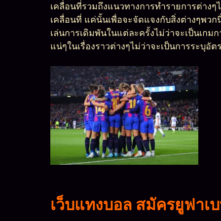
เคลื่อนที่รวมถึงแนวทางการทำรายการต่างๆไม่
เคลื่อนที่ แค่นั้นเพื่อจะจัดแจงกับสิ่งต่างๆพ
เล่นการเดิมพันในแต่ละครั้งไม่ว่าจะเป็นเกม
แน่ๆในเรื่องราวต่างๆไม่ว่าจะเป็นการระบุอั
เว็บแทงบอล สมัครยูฟาเบ