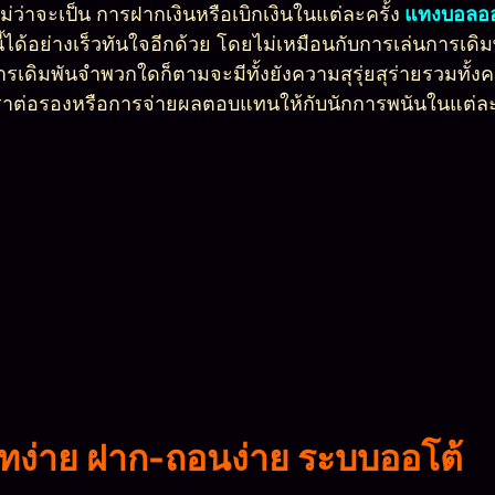
ว่าจะเป็น การฝากเงินหรือเบิกเงินในแต่ละครั้ง
แทงบอลออ
วกนี้ได้อย่างเร็วทันใจอีกด้วย โดยไม่เหมือนกับการเล่นการเด
การเดิมพันจำพวกใดก็ตามจะมีทั้งยังความสุรุ่ยสุร่ายรวมท
ตราต่อรองหรือการจ่ายผลตอบแทนให้กับนักการพนันในแต่ละครั
ทง่าย ฝาก-ถอนง่าย ระบบออโต้