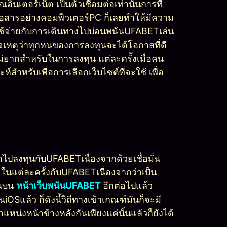
นเตอร์เน็ต เป็นตัวเชื่อมต่อเท่านั้นการที่
สื่อสารอย่างคอมพิวเตอร์PC ก็เลยทำให้มีความ
าใช้จ่ายกับการเดินทางไปบ่อนพนันUFABETเล่น
จเหตุว่าทุกหนของการลงทุนจะได้โอกาสที่ดี
ไม่ยากสำหรับในการลงทุน แต่ละครั้งเมื่อคน
สำหรับเพื่อการเลือกเว็บไซต์ที่จะใช้ เพื่อ
ข้าไปลงทุนกับUFABETเนื่องจากด้วยเชื่อมั่น
ในแต่ละครั้งกับUFABETเนื่องจากว่าเป็น
่นบน
หน้าเว็บพนัน
UFABET
อีกต่อไปแล้ว
Sแล้ว ก็ดังนี้วิถีทางเข้าเกณฑ์มันก็จะมี
หน่งหน้าข้างหลังกันเพียงแค่นั้นแล้วก็ยังได้