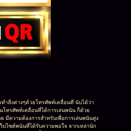
ิ่งต่างๆด้วยโทรศัพท์เคลื่อนที่ นับได้ว่า
รศัพท์เคลื่อนที่ได้การเล่นพนัน ก็ด้วย
ย มีความต้องการสำหรับเพื่อการเล่นพนันสูง
งเว็บไซต์พนันที่ได้รับความพอใจ จากเหล่านัก